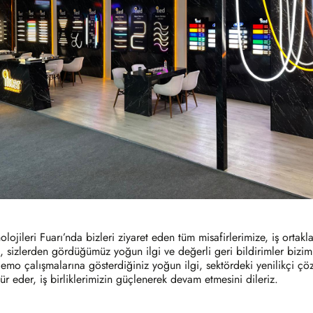
ojileri Fuarı’nda bizleri ziyaret eden tüm misafirlerimize, iş ortakl
rda, sizlerden gördüğümüz yoğun ilgi ve değerli geri bildirimler biz
 demo çalışmalarına gösterdiğiniz yoğun ilgi, sektördeki yenilikçi ç
ür eder, iş birliklerimizin güçlenerek devam etmesini dileriz.