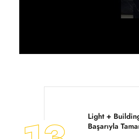
Light + Buildin
13
Başarıyla Tama
Light + Building Frank
eden tüm müşterilerimi
konuklarımıza teşekkü
MART
Devamını Oku