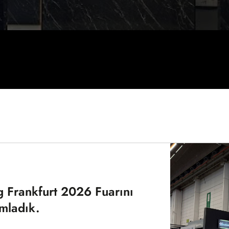
g Frankfurt 2026 Fuarını
mladık.
furt 2026 fuarında standımızı ziyaret
ze, iş ortaklarımıza ve değerli
r ederiz.Fuar s