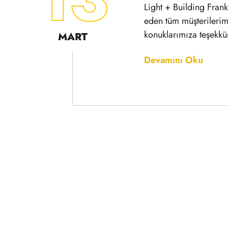
ELF Elektrik 
27
Kasım 2025
27–30 Kasım 2025 ta
Kadir Topbaş Göste
ELF Fuarı’nda yerim
KASIM
Devamını Oku