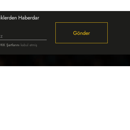
liklerden Haberdar
Gönder
KK Şartlarını
kabul etmiş
r
Led Kontrol Ünitesi
Neon LED
Modül LED
ağı
Power LED