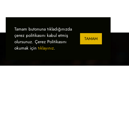
Tamam butonuna tıkladığınızda
çerez politikasını kabul etmiş
TAMAM
olursunuz. Çerez Politikasını
okumak için
tıklayınız
.
Bankalar Cad. 3/B, Karaköy 34
10
İstanbul, Türkiye
SIGN İstanbul
2024 25. UL
ENDÜSTRİYEL 
Tel:
+90 (212) 245 45 00
Faks:
+90 (212) 244 32 19
BASKI TEKNOL
EKIM