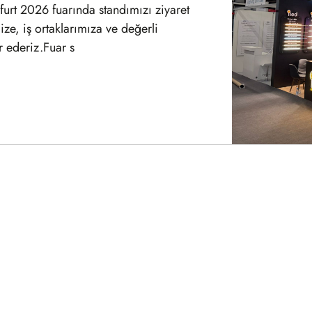
& Aydınlatma Fuarı 27-30
rihleri arasında, Yenikapı Dr.
ri ve Sanat Merkezi’nde düzenlenen
izi alarak sektör profesyone