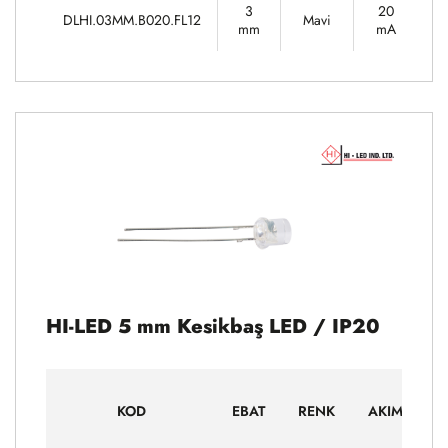
3
20
DLHI.03MM.B020.FL12
Mavi
3
mm
mA
HI-LED 5 mm Kesikbaş LED / IP20
G
KOD
EBAT
RENK
AKIM