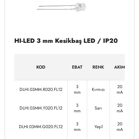
HI-LED 3 mm Kesikbaş LED / IP20
G
KOD
EBAT
RENK
AKIM
3
20
DLHI.03MM.R020.FL12
Kırmızı
1
mm
mA
3
20
DLHI.03MM.Y020.FL12
Sarı
1
mm
mA
3
20
DLHI.03MM.G020.FL12
Yeşil
3
mm
mA