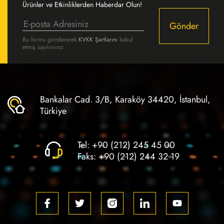
Ürünler ve Etkinliklerden Haberdar Olun!
Gönder
Bu formu göndererek
KVKK Şartlarını
kabul
etmiş sayılırsınız.
Bankalar Cad. 3/B, Karaköy 34420, İstanbul,
Türkiye
Tel:
+90 (212) 245 45 00
Faks:
+90 (212) 244 32 19