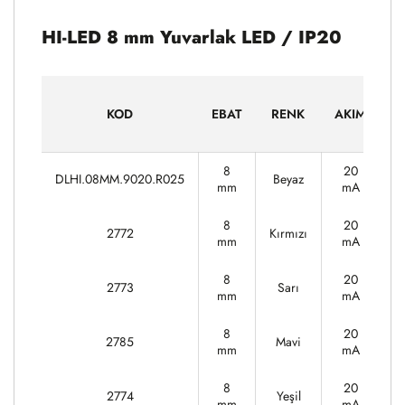
HI-LED 8 mm Yuvarlak LED / IP20
G
KOD
EBAT
RENK
AKIM
8
20
DLHI.08MM.9020.R025
Beyaz
3
mm
mA
8
20
2772
Kırmızı
1
mm
mA
8
20
2773
Sarı
1
mm
mA
8
20
2785
Mavi
3
mm
mA
8
20
2774
Yeşil
3
mm
mA