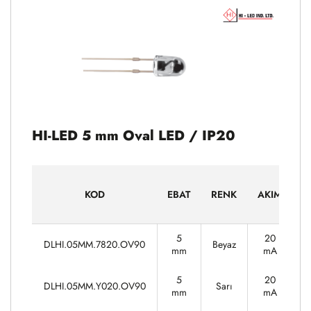
HI-LED 5 mm Oval LED / IP20
G
KOD
EBAT
RENK
AKIM
5
20
DLHI.05MM.7820.OV90
Beyaz
3
mm
mA
5
20
DLHI.05MM.Y020.OV90
Sarı
1
mm
mA