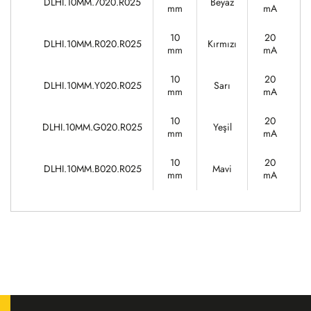
DLHI.10MM.7020.R025
Beyaz
3
mm
mA
10
20
DLHI.10MM.R020.R025
Kırmızı
1
mm
mA
10
20
DLHI.10MM.Y020.R025
Sarı
1
mm
mA
10
20
DLHI.10MM.G020.R025
Yeşil
3
mm
mA
10
20
DLHI.10MM.B020.R025
Mavi
3
mm
mA