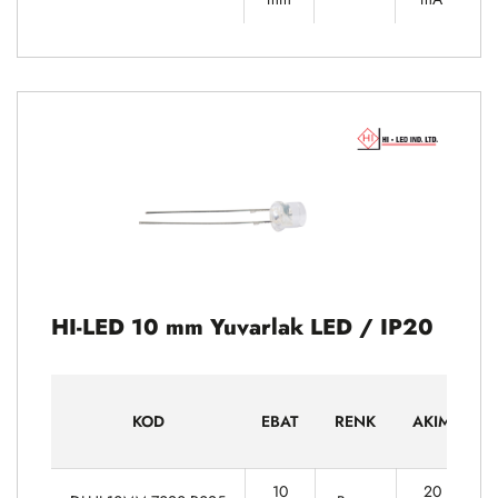
HI-LED 10 mm Yuvarlak LED / IP20
G
KOD
EBAT
RENK
AKIM
10
20