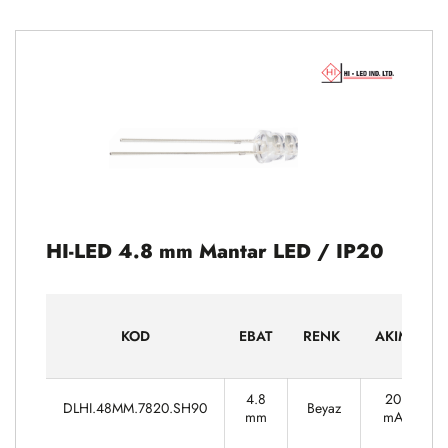
HI-LED 4.8 mm Mantar LED / IP20
G
ㅤKODㅤㅤ
EBAT
RENK ㅤ
AKIM
4.8
20
DLHI.48MM.7820.SH90
Beyaz
mm
mA