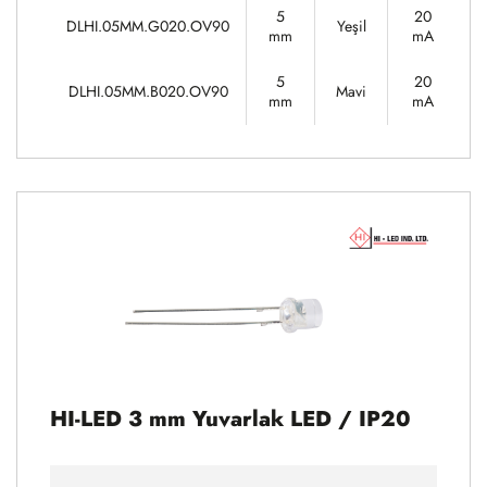
5
20
DLHI.05MM.G020.OV90
Yeşil
3
mm
mA
5
20
DLHI.05MM.B020.OV90
Mavi
1
mm
mA
HI-LED 3 mm Yuvarlak LED / IP20