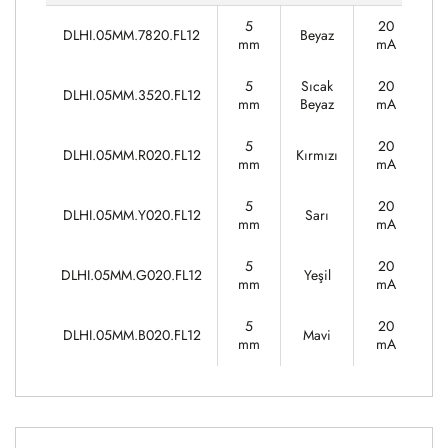
5
20
DLHI.05MM.7820.FL12
Beyaz
3
mm
mA
5
Sıcak
20
DLHI.05MM.3520.FL12
3
mm
Beyaz
mA
5
20
DLHI.05MM.R020.FL12
Kırmızı
1
mm
mA
5
20
DLHI.05MM.Y020.FL12
Sarı
1
mm
mA
5
20
DLHI.05MM.G020.FL12
Yeşil
3
mm
mA
5
20
DLHI.05MM.B020.FL12
Mavi
3
mm
mA