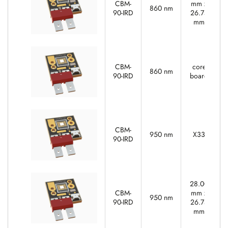
CBM-
mm x
860 nm
90-IRD
26.75
mm
CBM-
core
860 nm
90-IRD
board
CBM-
950 nm
X33
90-IRD
28.00
CBM-
mm x
950 nm
90-IRD
26.75
mm