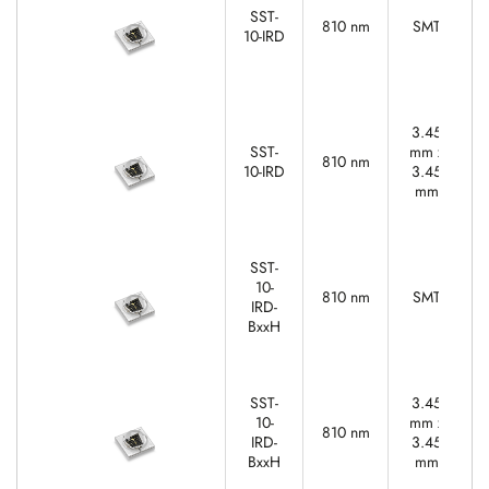
SST-
810 nm
SMT
10-IRD
3.45
SST-
mm x
810 nm
10-IRD
3.45
mm
SST-
10-
810 nm
SMT
IRD-
BxxH
SST-
3.45
10-
mm x
810 nm
IRD-
3.45
BxxH
mm