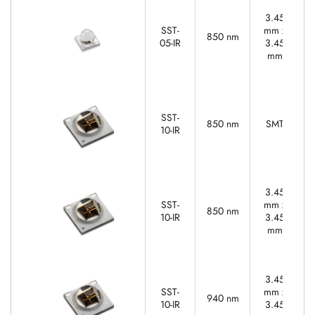
3.45
SST-
mm x
850 nm
05-IR
3.45
mm
SST-
850 nm
SMT
10-IR
3.45
SST-
mm x
850 nm
10-IR
3.45
mm
3.45
SST-
mm x
940 nm
10-IR
3.45