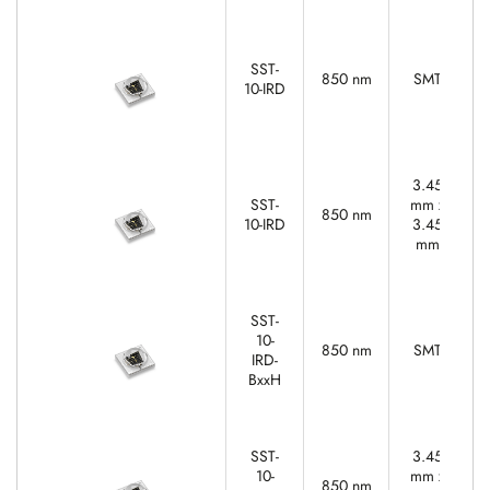
SST-
850 nm
SMT
10-IRD
3.45
SST-
mm x
850 nm
10-IRD
3.45
mm
SST-
10-
850 nm
SMT
IRD-
BxxH
SST-
3.45
10-
mm x
850 nm