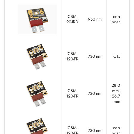
CBM-
core
950 nm
90-IRD
board
CBM-
730 nm
C15
120-FR
28.00
CBM-
mm x
730 nm
120-FR
26.75
mm
CBM-
core
730 nm
120-FR
board