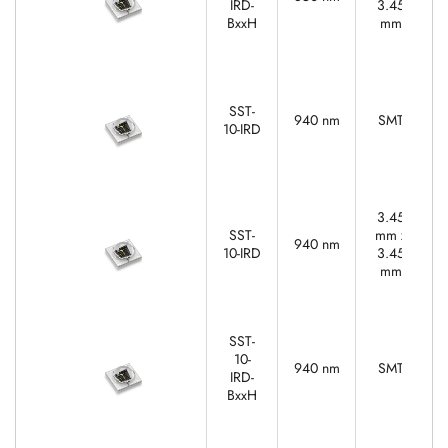
IRD-
3.45
BxxH
mm
SST-
940 nm
SMT
10-IRD
3.45
SST-
mm x
940 nm
10-IRD
3.45
mm
SST-
10-
940 nm
SMT
IRD-
BxxH