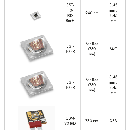
SST-
3.45
10-
mm x
940 nm
IRD-
3.45
BxxH
mm
Far Red
SST-
(730
SMT
10-FR
nm)
3.45
Far Red
SST-
mm x
(730
10-FR
3.45
nm)
mm
CBM-
780 nm
X33
90-IRD