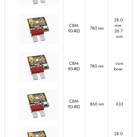
28.00
CBM-
mm x
780 nm
90-IRD
26.75
mm
CBM-
core
780 nm
90-IRD
board
CBM-
860 nm
X33
90-IRD
28.00