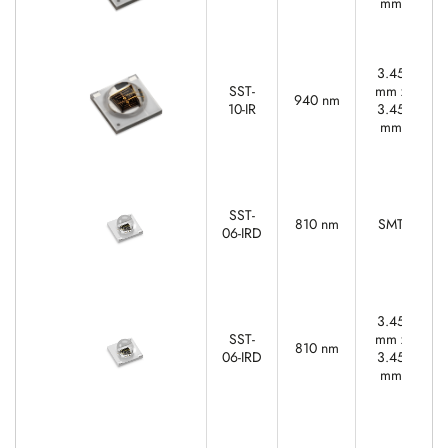
mm
3.45
SST-
mm x
940 nm
10-IR
3.45
mm
SST-
810 nm
SMT
06-IRD
3.45
SST-
mm x
810 nm
06-IRD
3.45
mm