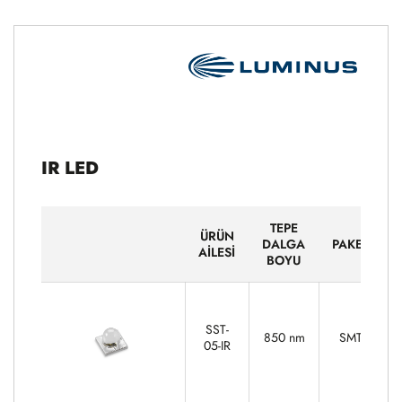
IR LED
TEPE
ÜRÜN
DALGA
PAKET
AİLESİ
BOYU
SST-
850 nm
SMT
05-IR