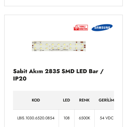
Sabit Akım 2835 SMD LED Bar /
IP20
KOD
LED
RENK
GERILIM
G
LBIS.1030.6520.0854
108
6500K
54 VDC