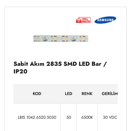
Sabit Akım 2835 SMD LED Bar /
IP20
KOD
LED
RENK
GERILIM
G
10
LBIS.1042.6520.5030
50
6500K
30 VDC