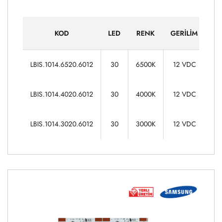
KOD
LED
RENK
GERILIM
G
7,
LBIS.1014.6520.6012
30
6500K
12 VDC
7,
LBIS.1014.4020.6012
30
4000K
12 VDC
7,
LBIS.1014.3020.6012
30
3000K
12 VDC