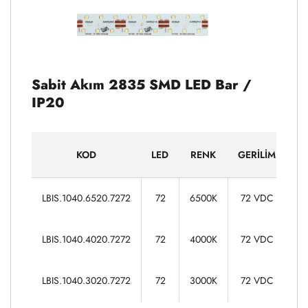
Sabit Akım 2835 SMD LED Bar /
IP20
KOD
LED
RENK
GERILIM
G
24
LBIS.1040.6520.7272
72
6500K
72 VDC
24
LBIS.1040.4020.7272
72
4000K
72 VDC
24
LBIS.1040.3020.7272
72
3000K
72 VDC