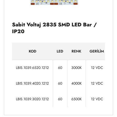
Sabit Voltaj 2835 SMD LED Bar /
IP20
KOD
LED
RENK
GERILIM
G
13
LBIS.1039.6520.1212
60
3000K
12 VDC
13
LBIS.1039.4020.1212
60
4000K
12 VDC
13
LBIS.1039.3020.1212
60
6500K
12 VDC