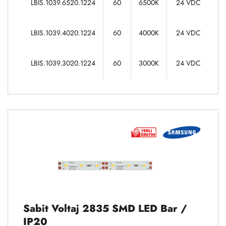
LBIS.1039.6520.1224
60
6500K
24 VDC
14
LBIS.1039.4020.1224
60
4000K
24 VDC
14
LBIS.1039.3020.1224
60
3000K
24 VDC
Sabit Voltaj 2835 SMD LED Bar /
IP20