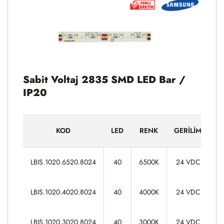
Sabit Voltaj 2835 SMD LED Bar /
IP20
KOD
LED
RENK
GERILIM
G
7
LBIS.1020.6520.8024
40
6500K
24 VDC
7
LBIS.1020.4020.8024
40
4000K
24 VDC
7
LBIS.1020.3020.8024
40
3000K
24 VDC