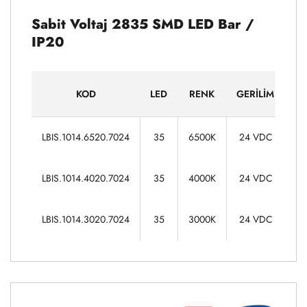
Sabit Voltaj 2835 SMD LED Bar /
IP20
KOD
LED
RENK
GERILIM
G
7
LBIS.1014.6520.7024
35
6500K
24 VDC
7
LBIS.1014.4020.7024
35
4000K
24 VDC
7
LBIS.1014.3020.7024
35
3000K
24 VDC