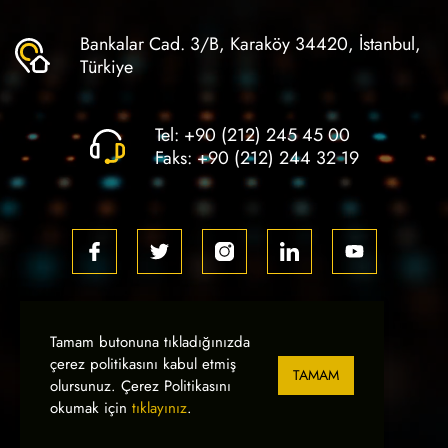
Bankalar Cad. 3/B, Karaköy 34420, İstanbul,
Türkiye
Tel:
+90 (212) 245 45 00
Faks:
+90 (212) 244 32 19
Tamam butonuna tıkladığınızda
İlker Elektronik
© 2026
- Tüm Hakları Saklıdır.
çerez politikasını kabul etmiş
TAMAM
olursunuz. Çerez Politikasını
okumak için
tıklayınız
.
WEB
PENTA
TASARIM
YAZILIM