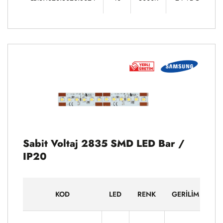
Sabit Voltaj 2835 SMD LED Bar /
IP20
KOD
LED
RENK
GERILIM
G
14