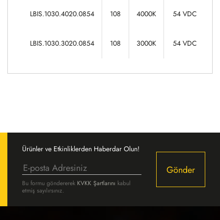
LBIS.1030.4020.0854
108
4000K
54 VDC
LBIS.1030.3020.0854
108
3000K
54 VDC
Ürünler ve Etkinliklerden Haberdar Olun!
Gönder
Bu formu göndererek
KVKK Şartlarını
kabul
etmiş sayılırsınız.