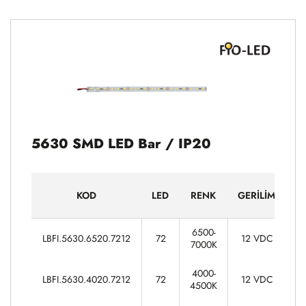
5630 SMD LED Bar / IP20
KOD
LED
RENK
GERILIM
G
6500-
LBFI.5630.6520.7212
72
12 VDC
7000K
4000-
LBFI.5630.4020.7212
72
12 VDC
4500K