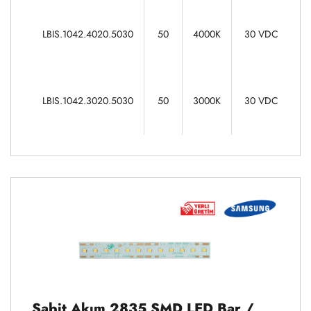
10
LBIS.1042.4020.5030
50
4000K
30 VDC
10
LBIS.1042.3020.5030
50
3000K
30 VDC
Sabit Akım 2835 SMD LED Bar /